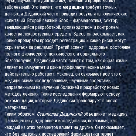
науке, изучающей диагностику, лечение и профилактику
заболеваний
. Это значит, что
медицина
требует точных
данных, а Дединский часто приводит результаты клинических
испытаний. Второй важный блок –
фармацевтика
,
сектор,
занимающийся разработкой, производством и контролем
качества лекарственных средств
. Здесь он раскрывает, как
новые препараты проходят регистрацию и какие риски могут
скрываться за рекламой. Третий аспект –
здоровье
,
состояние
полного физического, психического и социального
благополучия
. Дединский часто пишет о том, как образ жизни
влияет на иммунитет и какие профилактические меры
действительно работают. Наконец, он связывает все это с
медицинскими исследованиями
,
научными проектами,
направленными на изучение болезней и разработку новых
методов лечения
. Такие исследования формируют основу
рекомендаций, которые Дединский транслирует в своих
материалах.
Таким образом,
Станислав Дединский
объединяет медицину,
фармацевтику, здоровье и исследования, показывая, как
каждый из этих элементов влияет на другие. Он показывает,
что без надёжных исследований фармацевтика теряет