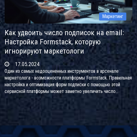
Маркетинг
Как удвоить число подписок на email:
Настройка Formstack, которую
игнорируют маркетологи
17.05.2024
Один из самых недооцененных инструментов в арсенале
маркетолога - возможности платформы Formstack. Правильная
настройка и оптимизация форм подписки с помощью этой
сервисной платформы может заметно увеличить число
подписок на вашу рассылку. Исследуем мнение эксперта
Григория Чарного о том, как маркетологи могут удвоить
результаты использования Formstack, а также предоставим
советы от других известных специалистов в области
маркетинга.