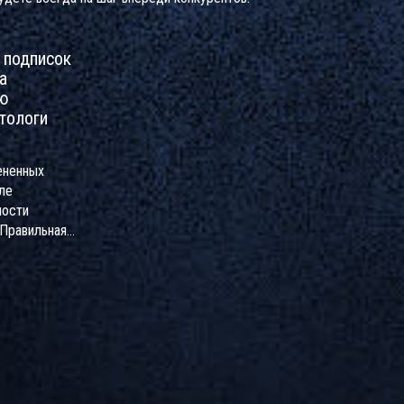
 подписок
а
ую
тологи
ененных
ле
ности
 Правильная
ия форм
той сервисной
тно увеличить
у рассылку.
перта
, как
оить
ния Formstack,