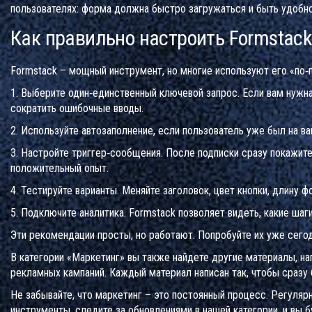
пользователях: форма должна быстро загружаться и быть удобно
Как правильно настроить Formstac
Formstack – мощный инструмент, но многие используют его «по‑
1. Выберите один‑единственный ключевой запрос. Если вам нужна
сократить ошибочные вводы.
2. Используйте автозаполнение, если пользователь уже был на в
3. Настройте триггер‑сообщения. После подписки сразу покажите
положительный опыт.
4. Тестируйте варианты. Меняйте заголовок, цвет кнопки, длину 
5. Подключите аналитика. Formstack позволяет видеть, какие шаги
Эти рекомендации просты, но работают. Попробуйте их уже сегод
В категории «Маркетинг» вы также найдете другие материалы, на
рекламных кампаний. Каждый материал написан так, чтобы сразу 
Не забывайте, что маркетинг – это постоянный процесс. Регуляр
инструменты, следите за обновлениями в нашей категории, и вы б