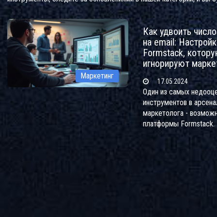
Как удвоить число
на email: Настройк
Formstack, котор
игнорируют марке
Маркетинг
17.05.2024
Один из самых недооц
инструментов в арсена
маркетолога - возмож
платформы Formstack.
настройка и оптимизац
подписки с помощью э
платформы может заме
число подписок на ваш
Исследуем мнение экс
Григория Чарного о том
маркетологи могут удв
результаты использова