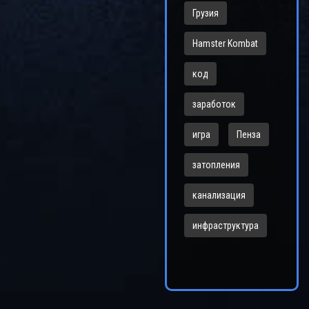
Грузия
Hamster Kombat
код
заработок
игра
Пенза
затопления
канализация
инфраструктура