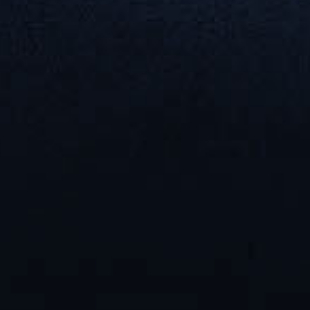
советы от
иалистов в