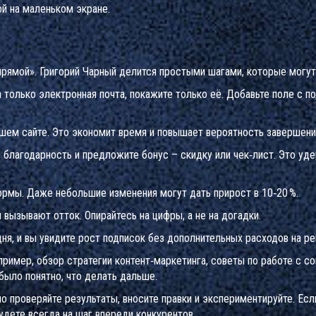
й на маленьком экране.
k
прямой». Григорий Чарный делится простыми шагами, которые могут
 только электронная почта, покажите только её. Добавьте поле с 
ашем сайте. Это экономит время и повышает вероятность завершени
 благодарность и предложите бонус – скидку или чек‑лист. Это уд
формы. Даже небольшие изменения могут дать прирост в 10‑20 %.
 вызывают отток. Опирайтесь на цифры, а не на догадки.
ня, и вы увидите рост подписок без дополнительных расходов на ре
пример, обзор стратегии контент‑маркетинга, советы по работе с с
было понятно, что делать дальше.
но проверяйте результаты, вносите правки и экспериментируйте. Ес
удете всегда на шаг впереди конкурентов.