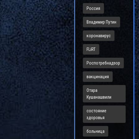
Россия
Владимир Путин
коронавирус
FLiRT
Роспотребнадзор
вакцинация
Отара
Кушанашвили
состояние
здоровья
больница