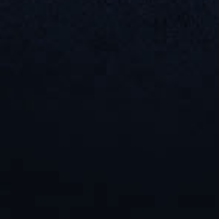
а также предоставим 
других известных спец
области маркетинга.