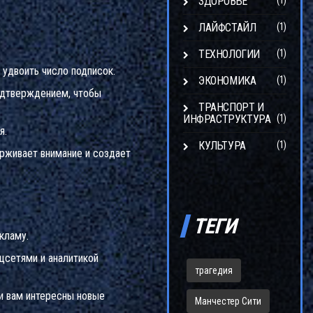
ЗДОРОВЬЕ
(1)
ЛАЙФСТАЙЛ
(1)
ТЕХНОЛОГИИ
(1)
 удвоить число подписок.
ЭКОНОМИКА
(1)
подтверждением, чтобы
ТРАНСПОРТ И
ИНФРАСТРУКТУРА
(1)
я.
КУЛЬТУРА
(1)
ерживает внимание и создает
ТЕГИ
кламу.
оцсетями и аналитикой
трагедия
ли вам интересны новые
Манчестер Сити