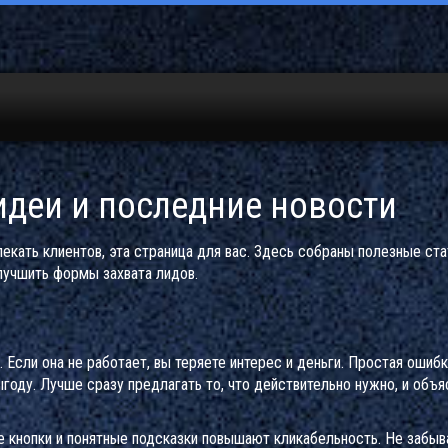
идеи и последние новости
лекать клиентов, эта страница для вас. Здесь собраны полезные ста
лучшить формы захвата лидов.
 Если она не работает, вы теряете интерес и деньги. Простая оши
ыгоду. Лучше сразу предлагать то, что действительно нужно, и объя
ые кнопки и понятные подсказки повышают кликабельность. Не забы