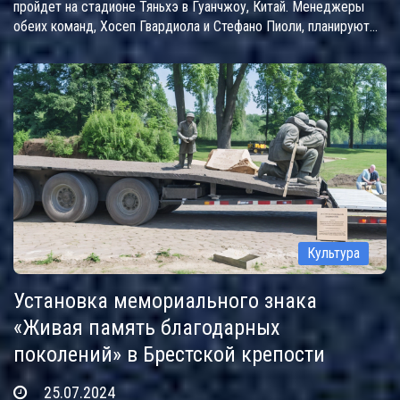
пройдет на стадионе Тяньхэ в Гуанчжоу, Китай. Менеджеры
обеих команд, Хосеп Гвардиола и Стефано Пиоли, планируют
выпустить сильные составы для проверки готовности игроков.
Матч будет транслироваться в прямом эфире на официальных
сайтах и социальных сетях команд, а также на различных
спортивных платформах.
Культура
Установка мемориального знака
«Живая память благодарных
поколений» в Брестской крепости
25.07.2024