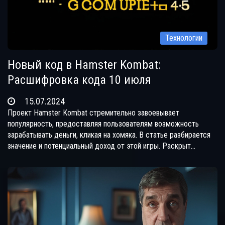
Технологии
Новый код в Hamster Kombat:
Расшифровка кода 10 июля
15.07.2024
Проект Hamster Kombat стремительно завоевывает
популярность, предоставляя пользователям возможность
зарабатывать деньги, кликая на хомяка. В статье разбирается
значение и потенциальный доход от этой игры. Раскрыт
дневной код хомяка на 9-10 июля: GAS. В игре используется
азбука Морзе, где точка (•) — это быстрый клик, тире (—) —
долгий клик (около 2 секунд), и задержка между буквами
составляет 3 секунды.