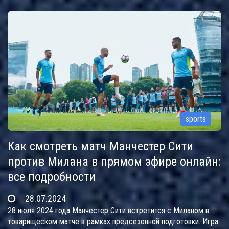
Нидерландам, испытывая проблемы с защитой. Матч обещает
быть напряжённым, так как обе команды борются за место в
четвертьфинале.
sports
Как смотреть матч Манчестер Сити
против Милана в прямом эфире онлайн:
все подробности
28.07.2024
28 июля 2024 года Манчестер Сити встретится с Миланом в
товарищеском матче в рамках предсезонной подготовки. Игра