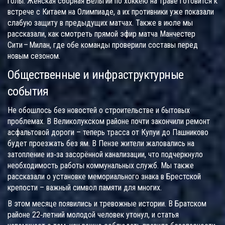
голы. Женская сборная Бельгии по хоккею на траве готовится к
встрече с Китаем на Олимпиаде, а их противники уже показали
слабую защиту в предыдущих матчах. Также в июле мы
рассказали, как смотреть прямой эфир матча Манчестер
Сити – Милан, где обе команды проверили составы перед
новым сезоном.
Общественные и инфраструктурные
события
Не обошлось без новостей о строительстве и бытовых
проблемах. В Великолукском районе почти закончили ремонт
асфальтовой дороги – теперь трасса от Купуи до Пашниково
будет проезжать без ям. В Пензе жители жаловались на
затопление из‑за засорённой канализации, что подчеркнуло
необходимость работы коммунальных служб. Мы также
рассказали о установке мемориального знака в Брестской
крепости – важный символ памяти для многих.
В этом месяце появились и тревожные истории. В Братском
районе 22‑летний молодой человек утонул, и статья