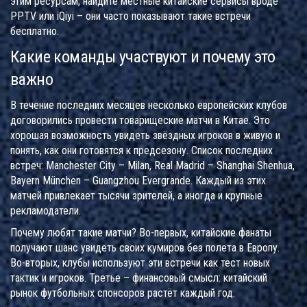
этим ресурсам, найдите местные китайские сервисы вроде
PPTV или iQiyi – они часто показывают такие встречи
бесплатно.
Какие команды участвуют и почему это
важно
В течение последних месяцев несколько европейских клубов
договорились провести товарищеские матчи в Китае. Это
хорошая возможность увидеть звёздных игроков в живую и
понять, как они готовятся к предсезону. Список последних
встреч: Manchester City – Milan, Real Madrid – Shanghai Shenhua,
Bayern München – Guangzhou Evergrande. Каждый из этих
матчей привлекает тысячи зрителей, а иногда и крупные
рекламодатели.
Почему любят такие матчи? Во-первых, китайские фанаты
получают шанс увидеть своих кумиров без полета в Европу.
Во-вторых, клубы используют эти встречи как тест новых
тактик и игроков. Третье – финансовый смысл: китайский
рынок футбольных спонсоров растёт каждый год.