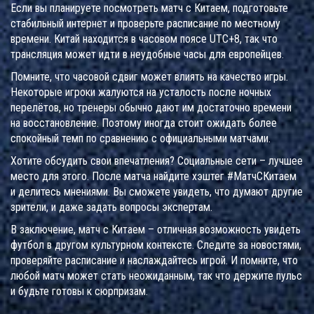
Если вы планируете посмотреть матч с Китаем, подготовьте
стабильный интернет и проверьте расписание по местному
времени. Китай находится в часовом поясе UTC+8, так что
трансляция может идти в неудобные часы для европейцев.
Помните, что часовой сдвиг может влиять на качество игры.
Некоторые игроки жалуются на усталость после ночных
перелётов, но тренеры обычно дают им достаточно времени
на восстановление. Поэтому иногда стоит ожидать более
спокойный темп по сравнению с официальными матчами.
Хотите обсудить свои впечатления? Социальные сети – лучшее
место для этого. После матча найдите хэштег #МатчСКитаем
и делитесь мнениями. Вы сможете увидеть, что думают другие
зрители, и даже задать вопросы экспертам.
В заключение, матч с Китаем – отличная возможность увидеть
футбол в другом культурном контексте. Следите за новостями,
проверяйте расписание и наслаждайтесь игрой. И помните, что
любой матч может стать неожиданным, так что держите пульс
и будьте готовы к сюрпризам.