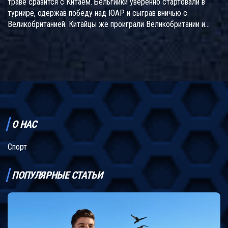
траве сразится с Китаем. Бельгийки уверенно стартовали в
турнире, одержав победу над ЮАР и сыграв вничью с
Великобританией. Китайцы же проиграли Великобритании и
Нидерландам, испытывая проблемы с защитой. Матч обещает
быть напряжённым, так как обе команды борются за место в
четвертьфинале.
О НАС
Спорт
ПОПУЛЯРНЫЕ СТАТЬИ