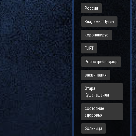
Россия
Владимир Путин
коронавирус
FLiRT
Роспотребнадзор
вакцинация
Отара
Кушанашвили
состояние
здоровья
больница