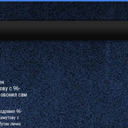
ен
ву с 96-
озвонил сам
здравил 96-
хмутову с
Путин лично