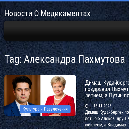
Новости О Медикаментах
Tag: Александра Пахмутова
Димаш Кудайберг
поздравил Пахмуто
летием, а Путин п
16.11.2025
Культура и Развлечения
Димаш Кудайберген по
летнюю Александру Па
юбилеем, а Владимир 