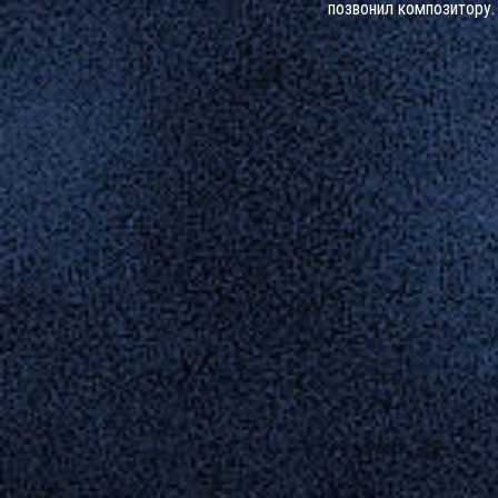
позвонил композитору.
символ преемственнос
музыки, пережившей эп