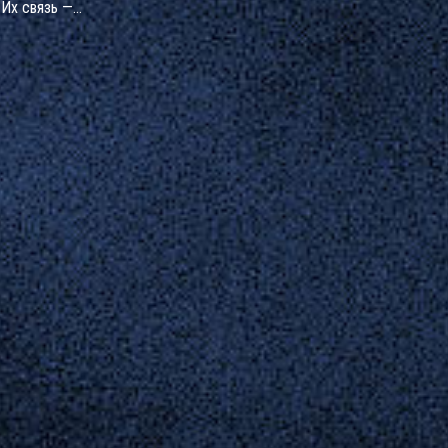
 Их связь —
ти русской
охи.