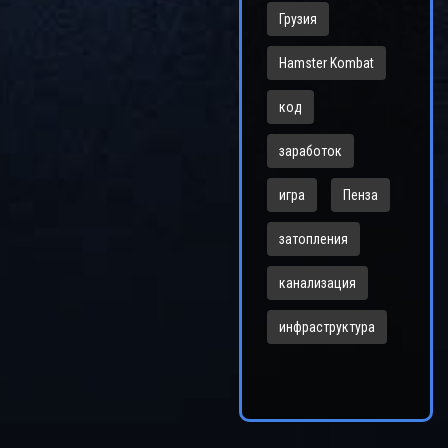
Грузия
Hamster Kombat
код
заработок
игра
Пенза
затопления
канализация
инфраструктура